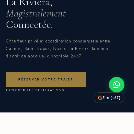
La Riviera,
Magistralement
Connectée.
Costa Driver est un service de chauffeur privé basé à Mouans-Sa
Chauffeur privé et coordination conciergerie entre
Cannes, Saint-Tropez, Nice et la Riviera Italienne —
discrétion absolue, disponible 24/7.
RÉSERVER VOTRE TRAJET
EXPLORER LES DESTINATIONS
5 ★ (+67)
12+
24/7