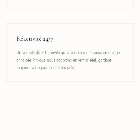
Réactivité 24/7
Un vol retardé ? Un invité qui a besoin d'une prise en charge
anticipée ? Nous nous adaptons en temps réel, gardant
toujours votre journée sur les rails.
Chauffeurs professionnels
Vérifiés, formés et expérimentés dans la coordination de haut
niveau. Vos invités sont entre des mains capables et