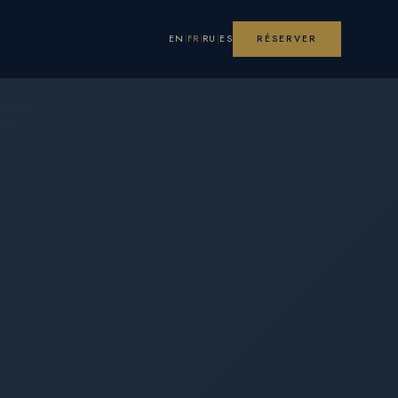
EN
FR
RU
ES
RÉSERVER
|
|
|