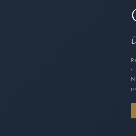
R
C
N
p