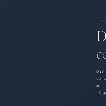
A
D
c
Des 
conc
mari
déta