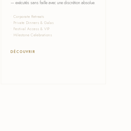
— exécutés sans faille avec une discrétion absolue.
• Corporate Retreats
• Private Dinners & Galas
• Festival Access & VIP
• Milestone Celebrations
DÉCOUVRIR