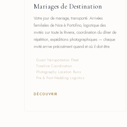
Mariages de Destination
Votre jour de mariage, transporté. Arrivées
familiales de Nice à Portofino, logistique des
invités sur toute la Riviera, coordination du dîner de
répétition, expéditions photographiques — chaque
invité arrive précisément quand et où il doit être.
• Guest Transportation Fleet
• Timeline Coordination
• Photography Location Runs
• Pre & Post-Wedding Logistics
DÉCOUVRIR